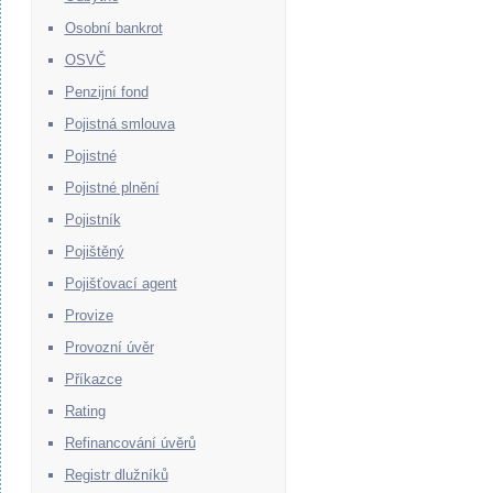
Osobní bankrot
OSVČ
Penzijní fond
Pojistná smlouva
Pojistné
Pojistné plnění
Pojistník
Pojištěný
Pojišťovací agent
Provize
Provozní úvěr
Příkazce
Rating
Refinancování úvěrů
Registr dlužníků