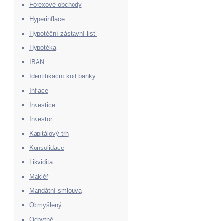
Forexové obchody
Hyperinflace
Hypotéční zástavní list
Hypotéka
IBAN
Identifikační kód banky
Inflace
Investice
Investor
Kapitálový trh
Konsolidace
Likvidita
Makléř
Mandátní smlouva
Obmyšlený
Odbytné