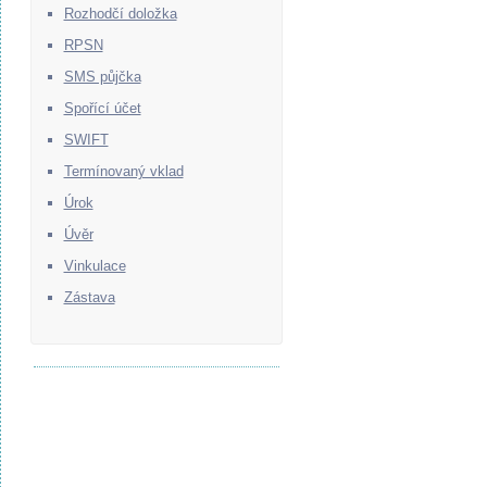
Rozhodčí doložka
RPSN
SMS půjčka
Spořící účet
SWIFT
Termínovaný vklad
Úrok
Úvěr
Vinkulace
Zástava