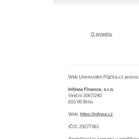
O projektu
Web Univerzální-Půjčka.cz provoz
Infinea Finance, s.r.o.
Viniční 3067/240
615 00 Brno
Web:
https://infinea.cz
IČO: 29277361
Společnost je zapsána u rejstříko