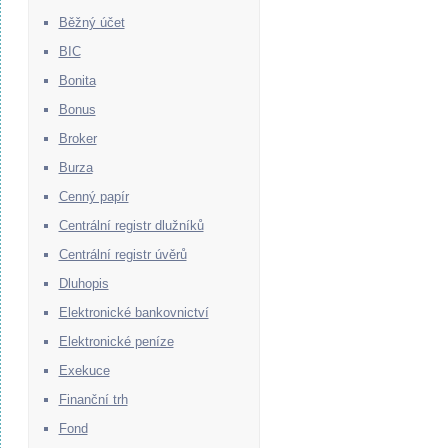
Běžný účet
BIC
Bonita
Bonus
Broker
Burza
Cenný papír
Centrální registr dlužníků
Centrální registr úvěrů
Dluhopis
Elektronické bankovnictví
Elektronické peníze
Exekuce
Finanční trh
Fond