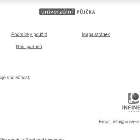
Podmínky použití
Mapa stránek
Naši partneři
uje společnost:
Email: info@univerz
vého soudu v Brně pod spisovou