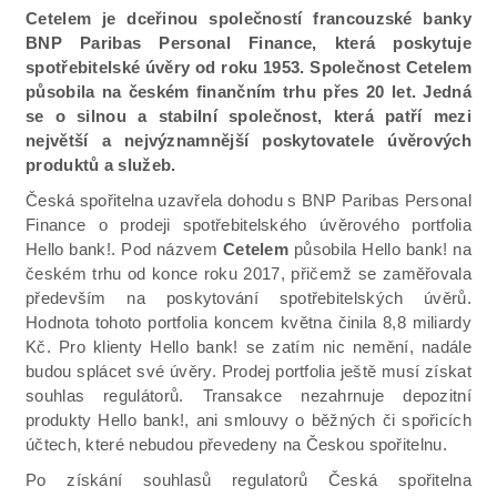
Cetelem je dceřinou společností francouzské banky
BNP Paribas Personal Finance, která poskytuje
spotřebitelské úvěry od roku 1953. Společnost Cetelem
působila na českém finančním trhu přes 20 let. Jedná
se o silnou a stabilní společnost, která patří mezi
největší a nejvýznamnější poskytovatele úvěrových
produktů a služeb.
Česká spořitelna uzavřela dohodu s BNP Paribas Personal
Finance o prodeji spotřebitelského úvěrového portfolia
Hello bank!. Pod názvem
Cetelem
působila Hello bank! na
českém trhu od konce roku 2017, přičemž se zaměřovala
především na poskytování spotřebitelských úvěrů.
Hodnota tohoto portfolia koncem května činila 8,8 miliardy
Kč. Pro klienty Hello bank! se zatím nic nemění, nadále
budou splácet své úvěry. Prodej portfolia ještě musí získat
souhlas regulátorů. Transakce nezahrnuje depozitní
produkty Hello bank!, ani smlouvy o běžných či spořicích
účtech, které nebudou převedeny na Českou spořitelnu.
Po získání souhlasů regulatorů Česká spořitelna