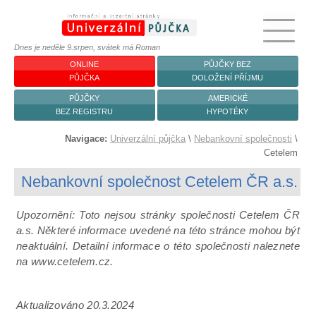
Dnes je neděle 9.srpen, svátek má Roman
ONLINE
PŮJČKY BEZ
PŮJČKA
DOLOŽENÍ PŘÍJMU
PŮJČKY
AMERICKÉ
BEZ REGISTRU
HYPOTÉKY
Navigace:
Univerzální půjčka
\
Nebankovní společnosti
\
Cetelem
Nebankovní společnost Cetelem ČR a.s.
Upozornění: Toto nejsou stránky společnosti Cetelem ČR
a.s. Některé informace uvedené na této stránce mohou být
neaktuální. Detailní informace o této společnosti naleznete
na www.cetelem.cz.
Aktualizováno 20.3.2024