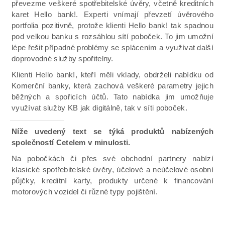
převezme veškeré spotřebitelské úvěry, včetně kreditních
karet Hello bank!. Experti vnímají převzetí úvěrového
portfolia pozitivně, protože klienti Hello bank! tak spadnou
pod velkou banku s rozsáhlou sítí poboček. To jim umožní
lépe řešit případné problémy se splácením a využívat další
doprovodné služby spořitelny.
Klienti Hello bank!, kteří měli vklady, obdrželi nabídku od
Komerční banky, která zachová veškeré parametry jejich
běžných a spořicích účtů. Tato nabídka jim umožňuje
využívat služby KB jak digitálně, tak v síti poboček.
Níže uvedený text se týká produktů nabízených
společností Cetelem v minulosti.
Na pobočkách či přes své obchodní partnery nabízí
klasické spotřebitelské úvěry, účelové a neúčelové osobní
půjčky, kreditní karty, produkty určené k financování
motorových vozidel či různé typy pojištění.