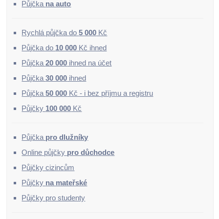
Půjčka
na auto
Rychlá půjčka do
5 000
Kč
Půjčka do
10 000
Kč ihned
Půjčka
20 000
ihned na účet
Půjčka
30 000
ihned
Půjčka
50 000
Kč - i bez příjmu a registru
Půjčky
100 000
Kč
Půjčka
pro dlužníky
Online půjčky
pro důchodce
Půjčky cizincům
Půjčky
na mateřské
Půjčky pro studenty