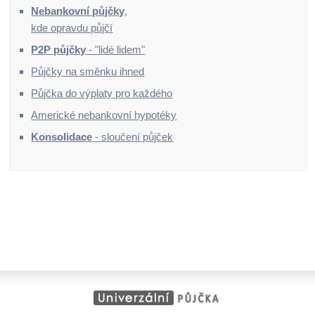
Nebankovní půjčky
,
kde opravdu půjčí
P2P půjčky
- "lidé lidem"
Půjčky na směnku ihned
Půjčka do výplaty pro každého
Americké nebankovní hypotéky
Konsolidace
- sloučení půjček