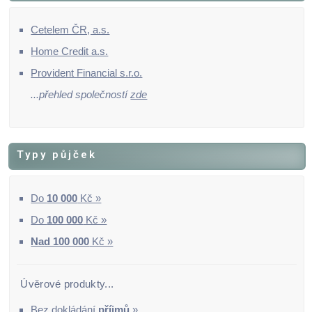
Cetelem ČR, a.s.
Home Credit a.s.
Provident Financial s.r.o.
...přehled společností
zde
Typy půjček
Do
10 000
Kč »
Do
100 000
Kč »
Nad 100 000
Kč »
Úvěrové produkty...
Bez dokládání
příjmů
»