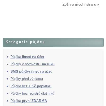
Zpět na úvodní stranu »
Kategorie půjček
Půjčka
ihned na účet
Půjčky v hotovosti -
na ruku
SMS půjčky
ihned na účet
Půjčky před výplatou
Půjčka bez
1 Kč poplatku
Půjčky bez registrů dlužníků
Půjčka
první ZDARMA