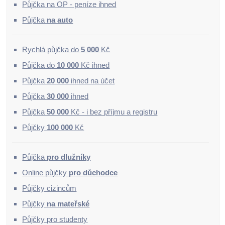
Půjčka na OP - peníze ihned
Půjčka
na auto
Rychlá půjčka do
5 000
Kč
Půjčka do
10 000
Kč ihned
Půjčka
20 000
ihned na účet
Půjčka
30 000
ihned
Půjčka
50 000
Kč - i bez příjmu a registru
Půjčky
100 000
Kč
Půjčka
pro dlužníky
Online půjčky
pro důchodce
Půjčky cizincům
Půjčky
na mateřské
Půjčky pro studenty