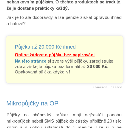
nebankovním půjčkám. O těchto produktech se traduje,
že je dostane prakticky každý.
Jak je to ale doopravdy a lze peníze získat opravdu ihned
a hotově?
Půjčka až 20.000 Kč ihned
Online žádost o půjčku bez papírování
Na této stránce
si zvolte výši půjčky, zaregistrujte
zde a získejte půjčku bez formalit až
20 000 Kč
.
Opakovaná půjčka kdykoliv!
Komerční inzerce
Mikropůjčky na OP
Půjčky na občanský průkaz mají nejčastěji podobu
mikropůjček neboli
SMS půjček
do částky přibližně 20 tisíc
korun a s dobou splatnosti do 1 měsíce. Lze si o ně