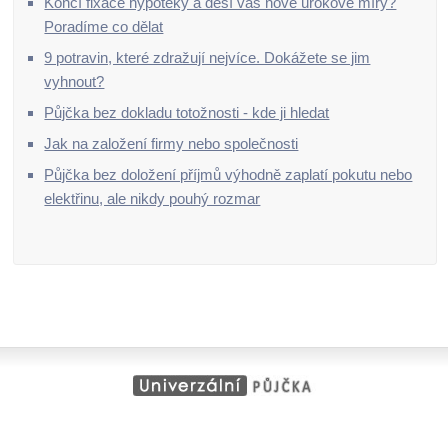
Končí fixace hypotéky a děsí vás nové úrokové míry?
Poradíme co dělat
9 potravin, které zdražují nejvíce. Dokážete se jim
vyhnout?
Půjčka bez dokladu totožnosti - kde ji hledat
Jak na založení firmy nebo společnosti
Půjčka bez doložení příjmů výhodně zaplatí pokutu nebo
elektřinu, ale nikdy pouhý rozmar