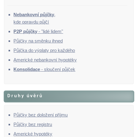
Nebankovní půjčky
,
kde opravdu půjčí
P2P půjčky
- "lidé lidem"
Půjčky na směnku ihned
Půjčka do výplaty pro každého
Americké nebankovní hypotéky
Konsolidace
- sloučení půjček
Druhy úvěrů
Půjčky bez doložení příjmu
Půjčky bez registru
Americké hypotéky