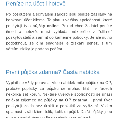
Peníze na účet i hotově
Po posouzení a schválení žádosti jsou peníze zasílány na
bankovní účet klienta. To platí u většiny společností, které
poskytují tyto
půjčky online
. Pokud chce žadatel peníze
ihned a hotově, musí vyhledat některého z "offline"
poskytovatelů a zamířit do kamenné pobočky. Je ale nutno
podotknout, že čím snadnější je získání peněz, s tím
většími riziky je potřeba počítat.
První půjčka zdarma? Častá nabídka
Vyplatí se vždy porovnat více nabídek mikropůjček na OP,
protože poplatky za půjčku se mohou lišit i v řádech
několika set korun. Některé úvěrové společnosti se snaží
nalákat zájemce na
půjčky na OP zdarma
– první úvěr
poskytují zcela bez úroků a poplatků za vyřízení. V den
splatnosti vrátí klient tolik, kolik si půjčil. Další půjčky jsou
již ale zpoplatněny podle sazebníku společnosti.