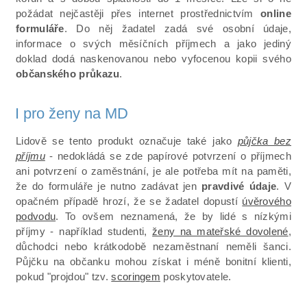
požádat nejčastěji přes internet prostřednictvím
online
formuláře
. Do něj žadatel zadá své osobní údaje,
informace o svých měsíčních příjmech a jako jediný
doklad dodá naskenovanou nebo vyfocenou kopii svého
občanského průkazu
.
I pro ženy na MD
Lidově se tento produkt označuje také jako
půjčka bez
příjmu
- nedokládá se zde papírové potvrzení o příjmech
ani potvrzení o zaměstnání, je ale potřeba mít na paměti,
že do formuláře je nutno zadávat jen
pravdivé údaje
. V
opačném případě hrozí, že se žadatel dopustí
úvěrového
podvodu
. To ovšem neznamená, že by lidé s nízkými
příjmy - například studenti,
ženy na mateřské dovolené
,
důchodci nebo krátkodobě nezaměstnaní neměli šanci.
Půjčku na občanku mohou získat i méně bonitní klienti,
pokud "projdou" tzv.
scoringem
poskytovatele.