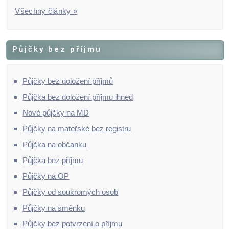
Všechny články »
Půjčky bez příjmu
Půjčky bez doložení příjmů
Půjčka bez doložení příjmu ihned
Nové půjčky na MD
Půjčky na mateřské bez registru
Půjčka na občanku
Půjčka bez příjmu
Půjčky na OP
Půjčky od soukromých osob
Půjčky na směnku
Půjčky bez potvrzení o příjmu