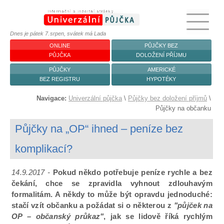
Dnes je pátek 7. srpen, svátek má Lada
ONLINE
PŮJČKY BEZ
PŮJČKA
DOLOŽENÍ PŘÍJMU
PŮJČKY
AMERICKÉ
BEZ REGISTRU
HYPOTÉKY
Navigace:
Univerzální půjčka
\
Půjčky bez doložení příjmů
\
Půjčky na občanku
Půjčky na „OP“ ihned – peníze bez
komplikací?
14.9.2017 -
Pokud někdo potřebuje peníze rychle a bez
čekání, chce se zpravidla vyhnout zdlouhavým
formalitám. A někdy to může být opravdu jednoduché:
stačí vzít občanku a požádat si o některou z
"půjček na
OP – občanský průkaz"
, jak se lidově říká rychlým