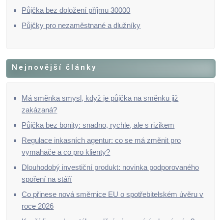
Půjčka bez doložení příjmu 30000
Půjčky pro nezaměstnané a dlužníky
Nejnovější články
Má směnka smysl, když je půjčka na směnku již
zakázaná?
Půjčka bez bonity: snadno, rychle, ale s rizikem
Regulace inkasních agentur: co se má změnit pro
vymahače a co pro klienty?
Dlouhodobý investiční produkt: novinka podporovaného
spoření na stáří
Co přinese nová směrnice EU o spotřebitelském úvěru v
roce 2026