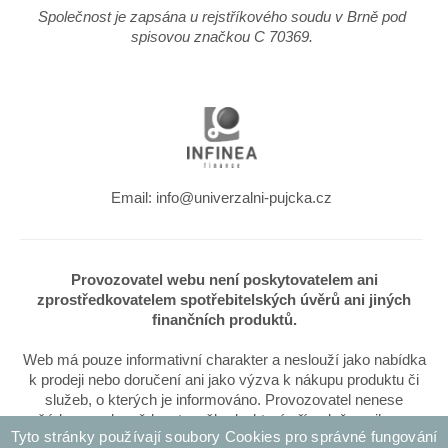
Společnost je zapsána u rejstříkového soudu v Brně pod
spisovou značkou C 70369.
Email: info@univerzalni-pujcka.cz
Provozovatel webu není poskytovatelem ani
zprostředkovatelem spotřebitelských úvěrů ani jiných
finančních produktů.
Web má pouze informativní charakter a neslouží jako nabídka
k prodeji nebo doručení ani jako výzva k nákupu produktu či
služeb, o kterých je informováno. Provozovatel nenese
žádnou zodpovědnost za škody, které případně vzniknou
Tyto stránky používají soubory Cookies pro správné fungování
využitím informací zveřejněných na webu.