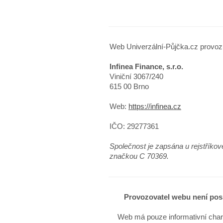
Web Univerzální-Půjčka.cz provoz
Infinea Finance, s.r.o.
Viniční 3067/240
615 00 Brno
Web:
https://infinea.cz
IČO: 29277361
Společnost je zapsána u rejstříko
značkou C 70369.
Provozovatel webu není posk
Web má pouze informativní chara