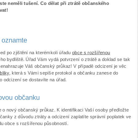
jste neměli tušení. Co dělat při ztrátě občanského
vat!
ě oznamte
d po zjištění na kterémkoli úřadu
obce s rozšířenou
ého bydliště. Úřad Vám vydá potvrzení o ztrátě a doklad se tak
 nenahrazuje Váš občanský průkaz! V případě odcizení je věc
bliky
, která s Vámi sepíše protokol a občanku zanese do
 odcizení se dostavíte na úřad.
novou občanku
 o nový občanský průkaz. K identifikaci Vaší osoby předložte
čanky z důvodu ztráty a odcizení zaplatíte správní poplatek ve
adu obce s rozšířenou působností.