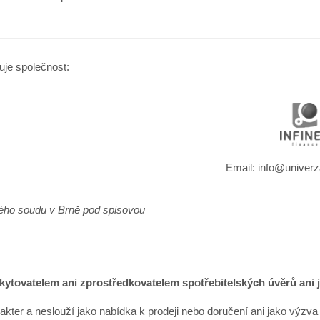
uje společnost:
Email: info@univerz
vého soudu v Brně pod spisovou
ytovatelem ani zprostředkovatelem spotřebitelských úvěrů ani j
kter a neslouží jako nabídka k prodeji nebo doručení ani jako výzva 