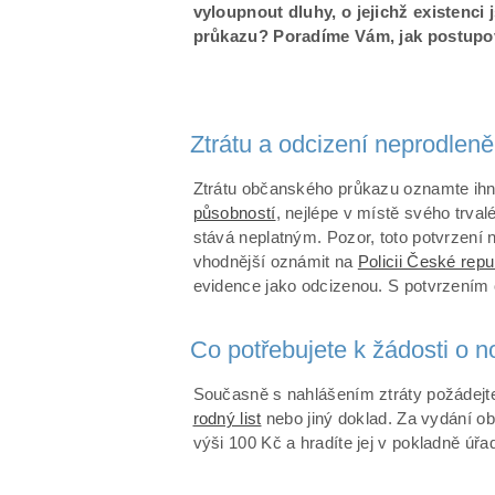
vyloupnout dluhy, o jejichž existenci 
průkazu? Poradíme Vám, jak postupo
Ztrátu a odcizení neprodlen
Ztrátu občanského průkazu oznamte ihne
působností
, nejlépe v místě svého trval
stává neplatným. Pozor, toto potvrzení
vhodnější oznámit na
Policii České repu
evidence jako odcizenou. S potvrzením o
Co potřebujete k žádosti o 
Současně s nahlášením ztráty požádejte
rodný list
nebo jiný doklad. Za vydání ob
výši 100 Kč a hradíte jej v pokladně úř