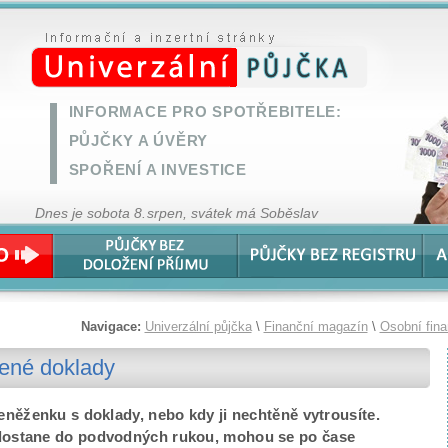
INFORMACE PRO SPOTŘEBITELE:
PŮJČKY A ÚVĚRY
SPOŘENÍ A INVESTICE
Dnes je sobota 8. srpen, svátek má Soběslav
Navigace:
Univerzální půjčka
\
Finanční magazín
\
Osobní fin
zené doklady
eněženku s doklady, nebo kdy ji nechtěně vytrousíte.
dostane do podvodných rukou, mohou se po čase