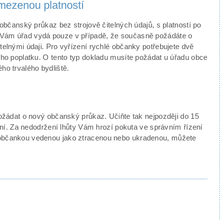
mezenou platností
 občanský průkaz bez strojově čitelných údajů, s platností po
Vám úřad vydá pouze v případě, že současně požádáte o
telnými údaji. Pro vyřízení rychlé občanky potřebujete dvě
ího poplatku. O tento typ dokladu musíte požádat u úřadu obce
ho trvalého bydliště.
požádat o nový občanský průkaz. Učiňte tak nejpozději do 15
odní. Za nedodržení lhůty Vám hrozí pokuta ve správním řízení
 občankou vedenou jako ztracenou nebo ukradenou, můžete