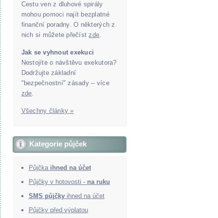
Cestu ven z dluhové spirály
mohou pomoci najít bezplatné
finanční poradny. O některých z
nich si můžete přečíst
zde
.
Jak se vyhnout exekuci
Nestojíte o návštěvu exekutora?
Dodržujte základní
"bezpečnostní" zásady – více
zde
.
Všechny články »
Kategorie půjček
Půjčka
ihned na účet
Půjčky v hotovosti -
na ruku
SMS půjčky
ihned na účet
Půjčky před výplatou