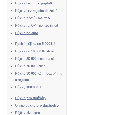
Půjčka bez
1 Kč poplatku
Půjčky bez registrů dlužníků
Půjčka
první ZDARMA
Půjčka na OP - peníze ihned
Půjčka
na auto
Rychlá půjčka do
5 000
Kč
Půjčka do
10 000
Kč ihned
Půjčka
20 000
ihned na účet
Půjčka
30 000
ihned
Půjčka
50 000
Kč - i bez příjmu
a registru
Půjčky
100 000
Kč
Půjčka
pro dlužníky
Online půjčky
pro důchodce
Půjčky cizincům