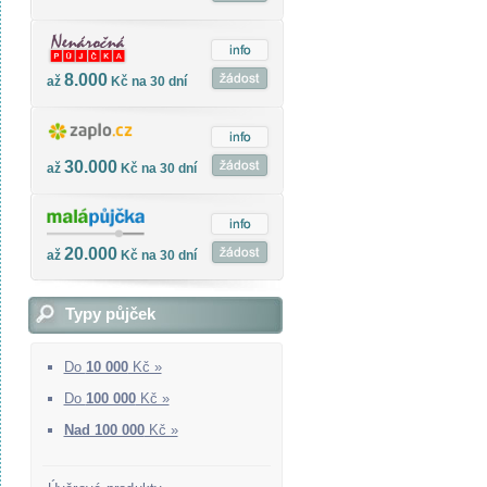
8.000
až
Kč na 30 dní
30.000
až
Kč na 30 dní
20.000
až
Kč na 30 dní
Typy půjček
Do
10 000
Kč »
Do
100 000
Kč »
Nad 100 000
Kč »