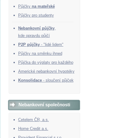
Půjčky
na mateřské
Půjčky pro studenty
Nebankovní půjčky
,
kde opravdu půjčí
P2P půjčky
- "lidé lidem"
Půjčky na směnku ihned
Půjčka do výplaty pro každého
Americké nebankovní hypotéky
Konsolidace
- sloučení půjček
Nebankovní společnosti
Cetelem ČR, a.s.
Home Credit a.s.
Provident Financial s.r.o.