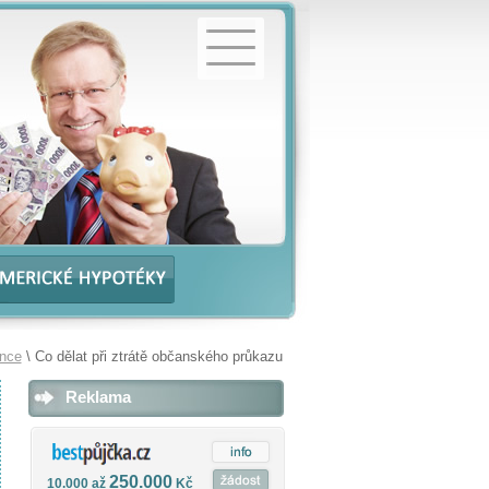
ance
\ Co dělat při ztrátě občanského průkazu
Reklama
250.000
10.000 až
Kč