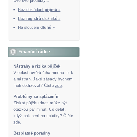
Úvěrové produkty...
Bez dokládání
příjmů
»
Bez
registrů
dlužníků »
Na sloučení
dluhů
»
Finanční rádce
Nástrahy a rizika půjček
V oblasti úvěrů číhá mnoho rizik
a nástrah. Jaké zásady bychom
měli dodržovat? Čtěte
zde
.
Problémy se splácením
Získat půjčku dnes může být
otázkou pár minut. Co dělat,
když pak není na splátky? Čtěte
zde
.
Bezplatné poradny